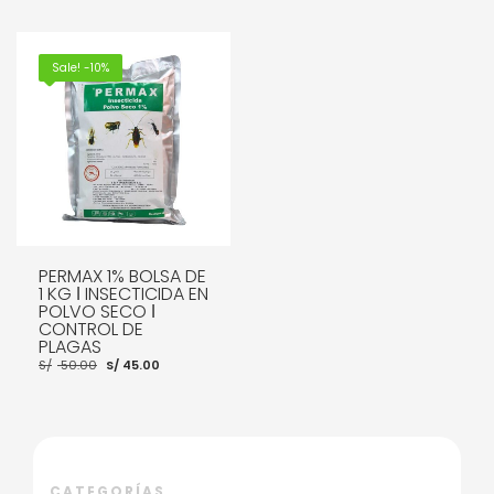
Sale! -10%
PERMAX 1% BOLSA DE
1 KG ǀ INSECTICIDA EN
POLVO SECO ǀ
CONTROL DE
PLAGAS
El
El
S/
50.00
S/
45.00
precio
precio
original
actual
era:
es:
S/ 50.00.
S/ 45.00.
AÑADIR AL CARRITO
CATEGORÍAS