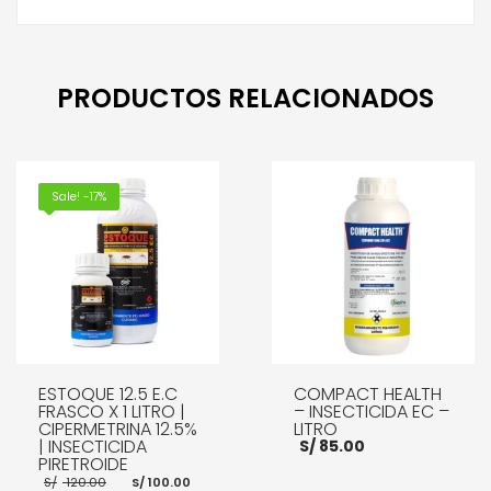
PRODUCTOS RELACIONADOS
Sale! -17%
ESTOQUE 12.5 E.C
COMPACT HEALTH
FRASCO X 1 LITRO |
– INSECTICIDA EC –
CIPERMETRINA 12.5%
LITRO
| INSECTICIDA
S/
85.00
PIRETROIDE
El
El
S/
120.00
S/
100.00