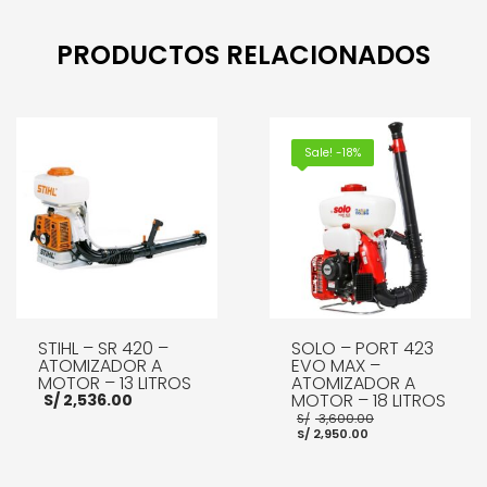
PRODUCTOS RELACIONADOS
Sale! -18%
STIHL – SR 420 –
SOLO – PORT 423
ATOMIZADOR A
EVO MAX –
MOTOR – 13 LITROS
ATOMIZADOR A
MOTOR – 18 LITROS
S/
2,536.00
El
S/
3,600.00
El
precio
S/
2,950.00
precio
original
actual
era:
es:
S/ 3,600.00.