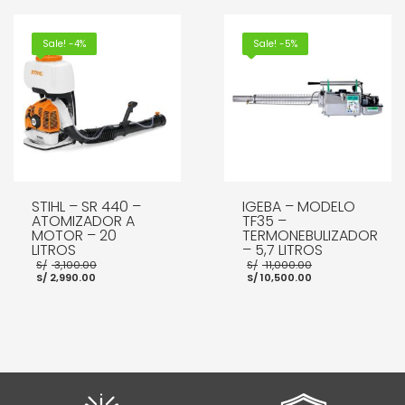
S/ 2,950.00.
AÑADIR AL CARRITO
AÑADIR AL CARRITO
Sale! -4%
Sale! -5%
STIHL – SR 440 –
IGEBA – MODELO
ATOMIZADOR A
TF35 –
MOTOR – 20
TERMONEBULIZADOR
LITROS
– 5,7 LITROS
El
El
S/
3,100.00
S/
11,000.00
El
precio
El
precio
S/
2,990.00
S/
10,500.00
precio
original
precio
original
actual
era:
actual
era:
es:
S/ 3,100.00.
es:
S/ 11,000.00
S/ 2,990.00.
S/ 10,500.00.
AÑADIR AL CARRITO
AÑADIR AL CARRITO