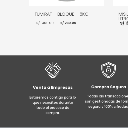
FUMIRAT – BLOQUE – 5KG
MISI
LITR
El
El
S/
1
S/
300.00
S/
230.00
precio
precio
original
actual
era:
es:
S/ 300.00.
S/ 230.00.
AÑADIR AL CARRITO
MORE INFO
AÑADI
Compra Segura
Venta a Empresas
Todas las transaccion
Estaremos contigo para lo
son gestionadas de fo
que necesites durante
segura y 100% cifradas
todo el proceso de
compra.