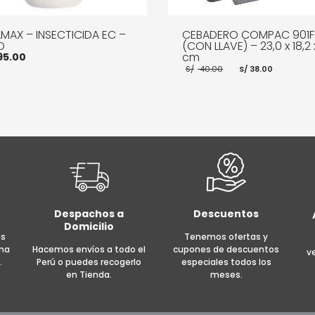
LMAX – INSECTICIDA EC –
CEBADERO COMPAC 901F
O
(CON LLAVE) – 23,0 x 18,2 
cm
95.00
El
El
S/
40.00
S/
38.00
precio
precio
original
actual
era:
es:
S/ 40.00.
S/ 38.0
R AL CARRITO
MORE INFO
AÑADIR AL CARRITO
MOR
Despachos a
Descuentos
Domicilio
es
Tenemos ofertas y
rma
Hacemos envíos a todo el
cupones de descuentos
v
.
Perú o puedes recogerlo
especiales todos los
en Tienda.
meses.