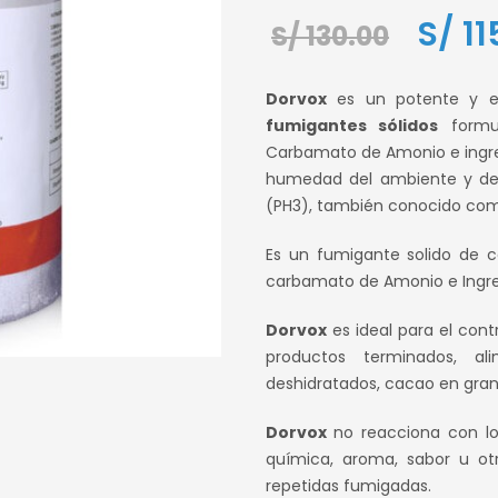
El
S/
11
S/
130.00
precio
Dorvox
es un potente y ef
origin
fumigantes sólidos
formul
Carbamato de Amonio e ingred
era:
humedad del ambiente y de 
S/ 130
(PH3), también conocido com
Es un fumigante solido de c
carbamato de Amonio e Ingred
Dorvox
es ideal para el cont
productos terminados, al
deshidratados, cacao en gra
Dorvox
no reacciona con lo
química, aroma, sabor u ot
repetidas fumigadas.