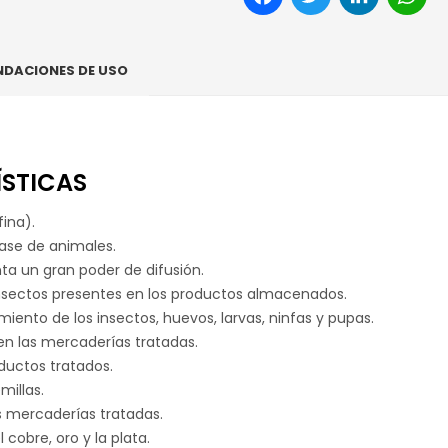
DACIONES DE USO
ÍSTICAS
ina).
lase de animales.
ta un gran poder de difusión.
 insectos presentes en los productos almacenados.
miento de los insectos, huevos, larvas, ninfas y pupas.
 en las mercaderías tratadas.
oductos tratados.
millas.
s mercaderías tratadas.
obre, oro y la plata.