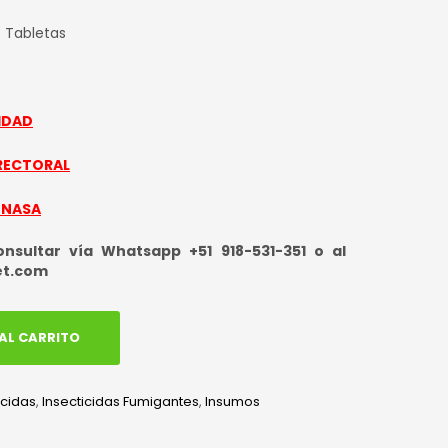
0 Tabletas
IDAD
RECTORAL
ENASA
sultar vía Whatsapp +51 918-531-351 o al
et.com
AL CARRITO
icidas
,
Insecticidas Fumigantes
,
Insumos
edIn
hatsApp