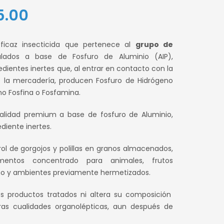
El
5.00
precio
icaz insecticida que pertenece al
grupo de
al
actual
ados a base de Fosfuro de Aluminio (AIP),
ientes inertes que, al entrar en contacto con la
es:
la mercadería, producen Fosfuro de Hidrógeno
.00.
S/ 115.00.
o Fosfina o Fosfamina.
alidad premium a base de fosfuro de Aluminio,
iente inertes.
rol de gorgojos y polillas en granos almacenados,
imentos concentrado para animales, frutos
no y ambientes previamente hermetizados.
s productos tratados ni altera su composición
ras cualidades organolépticas, aun después de