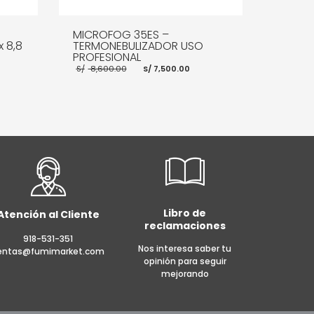
MICROFOG 35ES –
x 8,8
TERMONEBULIZADOR USO
PROFESIONAL
El
El
S/
8,600.00
S/
7,500.00
precio
precio
original
actual
era:
es:
0.
S/ 8,600.00.
S/ 7,500.00.
E INFO
AÑADIR AL CARRITO
MORE INFO
Libro de
Atención al Cliente
reclamaciones
918-531-351
Nos interesa saber tu
entas@fumimarket.com
opinión para seguir
mejorando