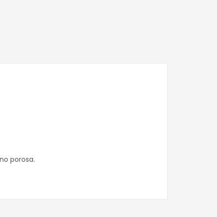
edIn
hatsApp
no porosa.