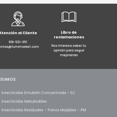
Libro de
Atención al Cliente
reclamaciones
918-531-351
Nos interesa saber tu
entas@fumimarket.com
opinión para seguir
mejorando
NSUMOS
Insecticidas Emulsión Concentrada – EC
Insecticidas Nebulizables
Insecticidas Residuales – Polvos Mojables – PM