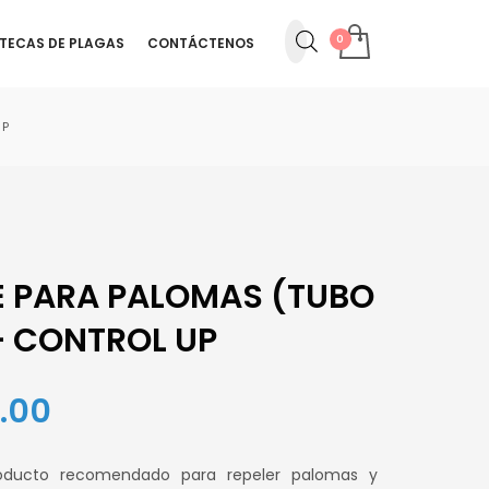
OTECAS DE PLAGAS
CONTÁCTENOS
UP
E PARA PALOMAS (TUBO
– CONTROL UP
El
.00
precio
roducto recomendado para repeler palomas y