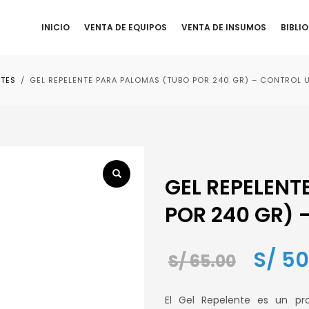
INICIO
VENTA DE EQUIPOS
VENTA DE INSUMOS
BIBLI
NTES
GEL REPELENTE PARA PALOMAS (TUBO POR 240 GR) – CONTROL 
GEL REPELENT
POR 240 GR) 
El
S/
50
S/
65.00
precio
El Gel Repelente es un p