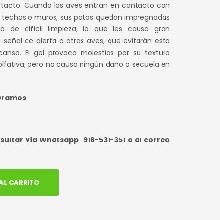
l
actual
ntacto. Cuando las aves entran en contacto con
ros, techos o muros, sus patas quedan impregnadas
es:
a de difícil limpieza, lo que les causa gran
0.
S/ 50.00.
señal de alerta a otras aves, que evitarán esta
anso. El gel provoca molestias por su textura
 olfativa, pero no causa ningún daño o secuela en
 Gramos
ultar vía Whatsapp 918-531-351 o al correo
AL CARRITO