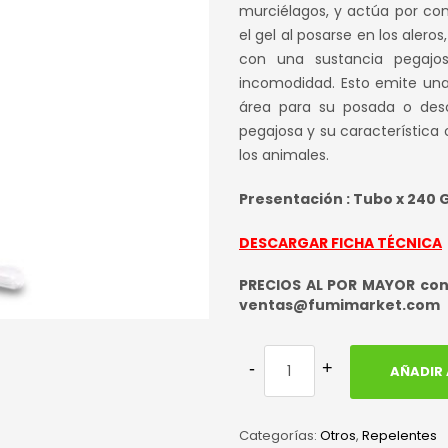
origina
murciélagos, y actúa por co
el gel al posarse en los ale
era:
con una sustancia pegajos
S/ 65.0
incomodidad. Esto emite una 
área para su posada o desc
pegajosa y su característica
los animales.
Presentación : Tubo x 240
DESCARGAR FICHA TÉCNICA
PRECIOS AL POR MAYOR cons
ventas@fumimarket.com
AÑADIR 
Categorías:
Otros
,
Repelentes