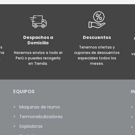
Despachos a
Descuentos
Domicilio
es
Tenemos ofertas y
rma
Hacemos envíos a todo el
cupones de descuentos
v
.
Perú o puedes recogerlo
especiales todos los
en Tienda.
meses.
EQUIPOS
I
Maquinas de Humo
Termonebulizadores
Sopladoras