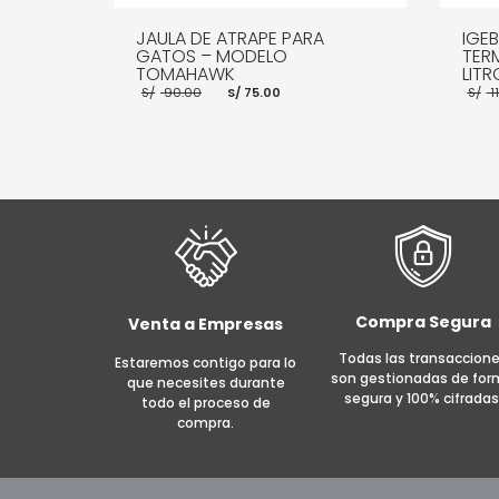
JAULA DE ATRAPE PARA
IGE
GATOS – MODELO
TER
TOMAHAWK
LITR
El
El
S/
90.00
S/
75.00
S/
1
precio
precio
original
actual
era:
es:
S/ 90.00.
S/ 75.00.
AÑADIR AL CARRITO
MORE INFO
AÑADI
Compra Segura
Venta a Empresas
Todas las transaccion
Estaremos contigo para lo
son gestionadas de fo
que necesites durante
segura y 100% cifradas
todo el proceso de
compra.