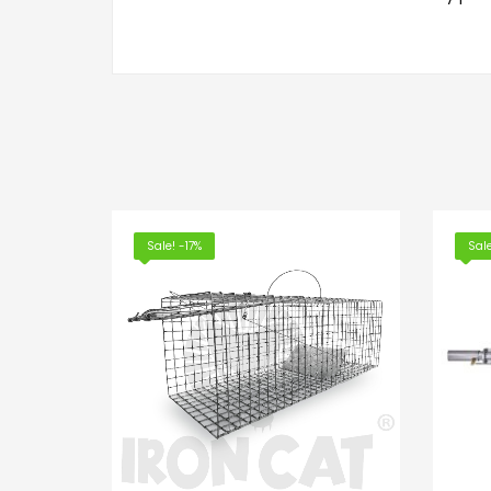
Sale! -17%
Sal