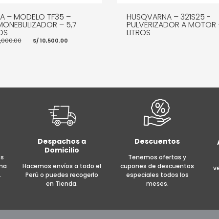
BA – MODELO TF35 –
HUSQVARNA – 321S25 -
MONEBULIZADOR – 5,7
PULVERIZADOR A MOTOR 
OS
LITROS
El
El
1,000.00
S/
10,500.00
precio
precio
original
actual
era:
es:
S/ 11,000.00.
S/ 10,500.00.
LEER MÁS
MOR
R AL CARRITO
MORE INFO
Despachos a
Descuentos
Domicilio
es
Tenemos ofertas y
rma
Hacemos envíos a todo el
cupones de descuentos
v
.
Perú o puedes recogerlo
especiales todos los
en Tienda.
meses.