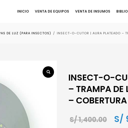
INICIO
VENTA DE EQUIPOS
VENTA DE INSUMOS
BIBLI
AS DE LUZ (PARA INSECTOS)
INSECT-O-CUTOR | AURA PLATEADO – T
INSECT-O-CU
– TRAMPA DE 
– COBERTURA
El
S/
S/
1,400.00