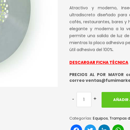
prec
Atractivo y moderno, Ins
orig
ultradiscreto diseñado para
cafés, restaurantes, bares y 
era:
elegante y moderna a la ve
S/ 1
permite una salida de luz d
mientras la placa adhesiva 
útil adhesiva del 100%.
DESCARGAR FICHA TÉCNICA
PRECIOS AL POR MAYOR con
correo ventas@fumimark
AÑADIR 
Categorías:
Equipos
,
Trampas de
Facebook
Twitter
Link
W