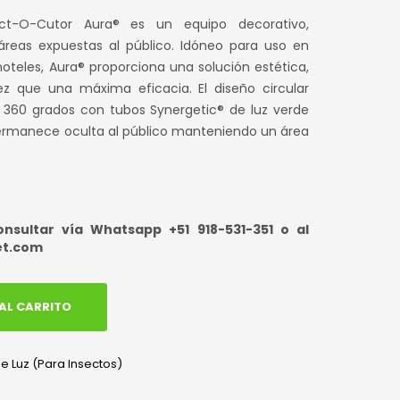
io
precio
ect-O-Cutor Aura® es un equipo decorativo,
inal
actual
 áreas expuestas al público. Idóneo para uso en
hoteles, Aura® proporciona una solución estética,
es:
z que una máxima eficacia. El diseño circular
,400.00.
S/ 950.00.
e 360 grados con tubos Synergetic® de luz verde
permanece oculta al público manteniendo un área
sultar vía Whatsapp +51 918-531-351 o al
et.com
AL CARRITO
 Luz (Para Insectos)
edIn
hatsApp