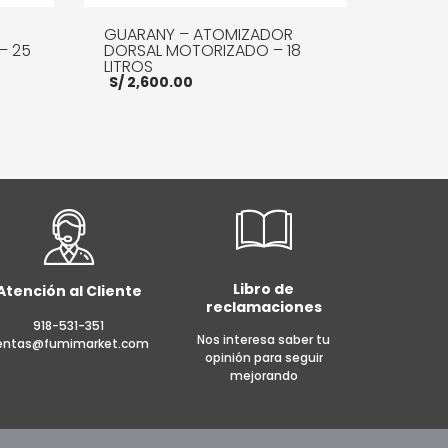
GUARANY – ATOMIZADOR
– 25
DORSAL MOTORIZADO – 18
LITROS
S/
2,600.00
E INFO
AÑADIR AL CARRITO
MORE INFO
Libro de
Atención al Cliente
reclamaciones
918-531-351
Nos interesa saber tu
entas@fumimarket.com
opinión para seguir
mejorando