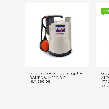
Sale
PEDROLLO – MODELO TOP3 –
SOL
BOMBA SUMERGIBLE
ATO
LITR
S/
1,200.00
S/
3
AÑADIR AL CARRITO
MORE INFO
AÑADI