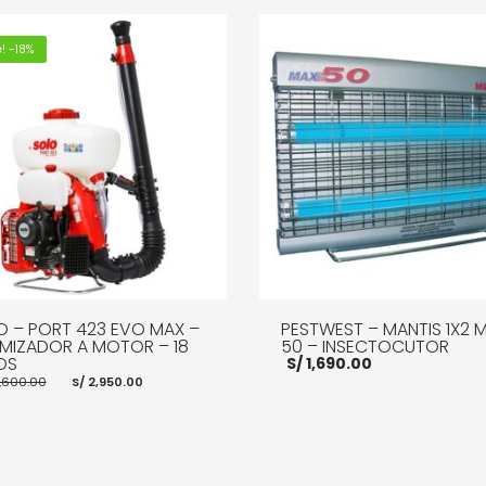
! -18%
O – PORT 423 EVO MAX –
PESTWEST – MANTIS 1X2 
MIZADOR A MOTOR – 18
50 – INSECTOCUTOR
OS
S/
1,690.00
El
El
,600.00
S/
2,950.00
precio
precio
original
actual
era:
es:
S/ 3,600.00.
S/ 2,950.00.
AÑADIR AL CARRITO
MOR
R AL CARRITO
MORE INFO