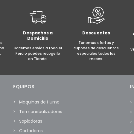
Despachos a
Descuentos
Domicilio
es
Tenemos ofertas y
rma
Hacemos envíos a todo el
cupones de descuentos
v
.
Perú o puedes recogerlo
especiales todos los
en Tienda.
meses.
EQUIPOS
I
Maquinas de Humo
Termonebulizadores
Sopladoras
Cortadoras