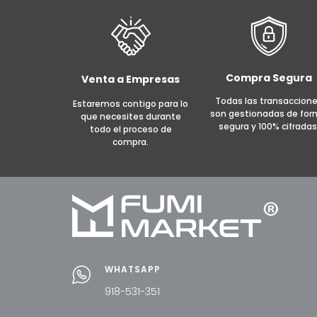
Compra Segura
Venta a Empresas
Todas las transaccion
Estaremos contigo para lo
son gestionadas de fo
que necesites durante
segura y 100% cifradas
todo el proceso de
compra.
WHATSAPP
918-531-351