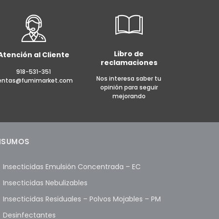
Libro de
Atención al Cliente
reclamaciones
918-531-351
Nos interesa saber tu
entas@fumimarket.com
opinión para seguir
mejorando
NSUMOS
Insecticidas Emulsión Concentrada – EC
Insecticidas Nebulizables
Insecticidas Residuales – Polvos Mojables – PM
Desinfectantes