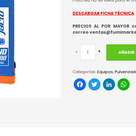
mochila HD es ideal para el tra
DESCARGAR FICHA TÉCNICA
PRECIOS AL POR MAYOR con
correo ventas@fumimark
AÑADIR 
Categorías:
Equipos
,
Pulveriza
Facebook
Twitter
Link
W