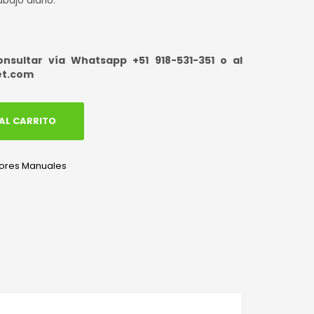
bajo diario.
sultar vía Whatsapp +51 918-531-351 o al
et.com
AL CARRITO
dores Manuales
edIn
hatsApp