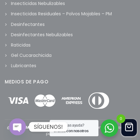
Insecticidas Nebulizables
Insecticidas Residuales – Polvos Mojables – PM
Desinfectantes
Desinfectantes Nebulizables
Raticidas
Gel Cucarachicida
Lubricantes
MEDIOS DE PAGO
0
¿Necesitas ayuda?
SÍGUENOS!
@2022
FUMI MARKET
- Todos los derechos reservados. Diseñado
Chatea con nosotros
por
www.tandaperu.com
Open