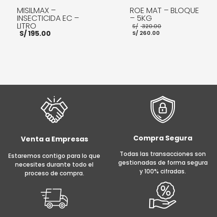
MISILMAX –
ROE MAT – BLOQUE
INSECTICIDA EC –
– 5KG
LITRO
El
S/
320.00
El
precio
S/
195.00
S/
260.00
precio
original
actual
era:
es:
S/ 320.00.
S/ 260.00.
AÑADIR AL CARRITO
AÑADIR AL CARRITO
Compra Segura
Venta a Empresas
Todas las transacciones son
Estaremos contigo para lo que
gestionadas de forma segura
necesites durante todo el
y 100% cifradas.
proceso de compra.