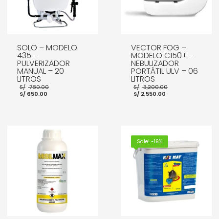
SOLO – MODELO
VECTOR FOG –
435 –
MODELO C150+ –
PULVERIZADOR
NEBULIZADOR
MANUAL – 20
PORTÁTIL ULV – 06
LITROS
LITROS
El
El
S/
780.00
S/
3,200.00
El
precio
El
precio
S/
650.00
S/
2,550.00
precio
original
precio
original
actual
era:
actual
era:
es:
S/ 780.00.
es:
S/ 3,200.00.
S/ 650.00.
S/ 2,550.00.
AÑADIR AL CARRITO
AÑADIR AL CARRITO
Sale! -19%