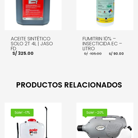
ACEITE SINTÉTICO
FUMITRIN 10% –
SOLO 2T 4L | JASO
INSECTICIDA EC –
FD
LITRO
El
El
S/
325.00
S/
105.00
S/
90.00
precio
preci
original
actua
era:
es:
S/ 105.00.
S/ 90
AÑADIR AL CARRITO
AÑADIR AL CARRITO
PRODUCTOS RELACIONADOS
Sale! -17%
Sale! -20%