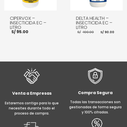
CIPERVOX –
DELTA HEALTH –
INSECTICIDA EC –
INSECTICIDA EC –
LITRO
LITRO
El
El
S/
95.00
S/
100.00
S/
90.00
precio
prec
original
actu
era:
es:
S/ 100.00.
S/ 90
AÑADIR AL CARRITO
AÑADIR AL CARRITO
Compra Segura
Venta a Empresas
Todas las transacciones son
Estaremos contigo para lo que
gestionadas de forma segura
necesites durante todo el
y 100% cifradas.
proceso de compra.