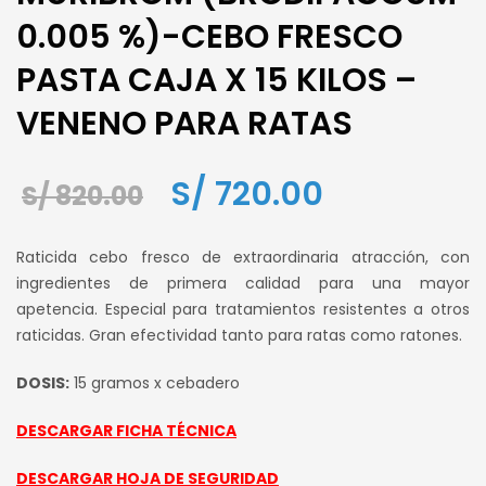
0.005 %)-CEBO FRESCO
PASTA CAJA X 15 KILOS –
VENENO PARA RATAS
El
El
S/
720.00
S/
820.00
precio
precio
Raticida cebo fresco de extraordinaria atracción, con
original
actual
ingredientes de primera calidad para una mayor
apetencia. Especial para tratamientos resistentes a otros
era:
es:
raticidas. Gran efectividad tanto para ratas como ratones.
S/ 820.00.
S/ 720.00.
DOSIS:
15 gramos x cebadero
DESCARGAR FICHA TÉCNICA
DESCARGAR HOJA DE SEGURIDAD