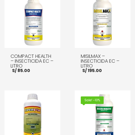
COMPACT HEALTH
MISILMAX –
– INSECTICIDA EC –
INSECTICIDA EC –
LITRO
LITRO
S/
85.00
S/
195.00
AÑADIR AL CARRITO
AÑADIR AL CARRITO
Sale! -10%