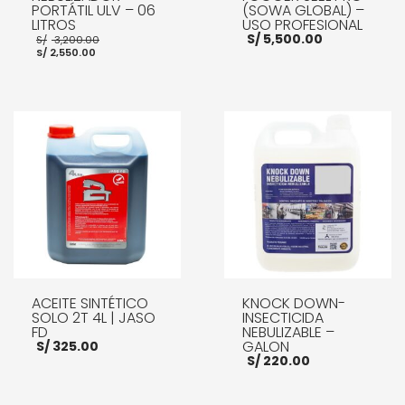
PORTÁTIL ULV – 06
(SOWA GLOBAL) –
LITROS
USO PROFESIONAL
El
S/
5,500.00
S/
3,200.00
El
precio
S/
2,550.00
precio
original
actual
era:
es:
S/ 3,200.00.
S/ 2,550.00.
AÑADIR AL CARRITO
AÑADIR AL CARRITO
ACEITE SINTÉTICO
KNOCK DOWN-
SOLO 2T 4L | JASO
INSECTICIDA
FD
NEBULIZABLE –
GALON
S/
325.00
S/
220.00