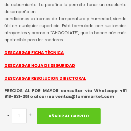
de cebamiento. La parafina le permite tener un excelente
era:
es:
desempeño en
S/ 320.00.
S/ 260.00.
condiciones extremas de temperatura y humedad, siendo
útil en cualquier superficie. Está formulado con sustancias
atrayentes y aroma a “CHOCOLATE”, que lo hacen aún más
apetecible para los roedores.
DESCARGAR FICHA TÉCNICA
DESCARGAR HOJA DE SEGURIDAD
DESCARGAR RESOLUCION DIRECTORAL
PRECIOS AL POR MAYOR consultar vía Whatsapp +51
918-531-351 o al correo ventas@fumimarket.com
AÑADIR AL CARRITO