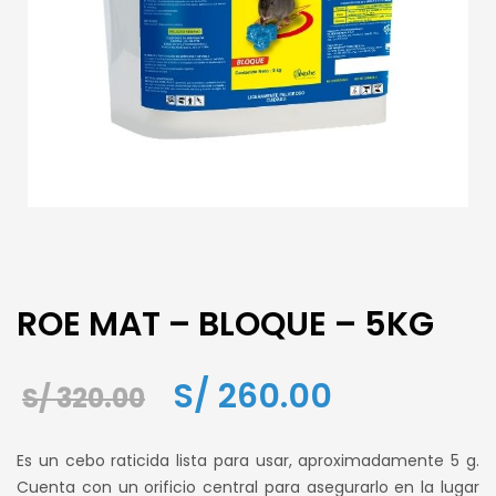
ROE MAT – BLOQUE – 5KG
El
El
S/
260.00
S/
320.00
precio
precio
Es un cebo raticida lista para usar, aproximadamente 5 g.
original
actual
Cuenta con un orificio central para asegurarlo en la lugar