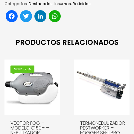
Categorías:
Destacados
,
Insumos
,
Raticidas
Facebook
Twitter
LinkedIn
WhatsApp
PRODUCTOS RELACIONADOS
Sale! -20%
VECTOR FOG –
TERMONEBULIZADOR
MODELO C150+ –
PESTWORKER –
NEBULIZADOR
FOGGER SEEL PRO