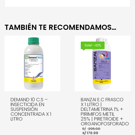
TAMBIÉN TE RECOMENDAMOS…
Sale! -42%
DEMAND 10 C.S –
BANZAI E.C FRASCO
INSECTICIDA EN
X 1 LITRO |
SUSPENSIÓN
DELTAMETRINA 1% +
CONCENTRADA X 1
PIRIMIFOS METIL
LITRO
25% | PIRETROIDE +
ORGANOFOSFORADO
El
S/
295.00
El
precio
S/
170.00