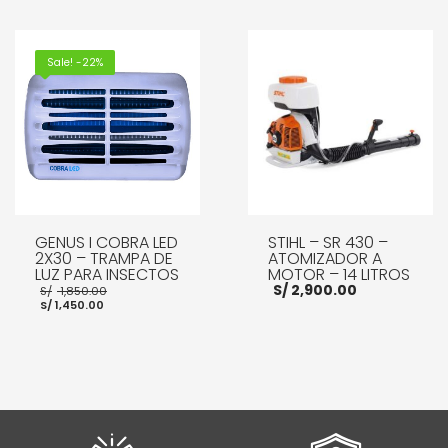
S/ 80.00.
S/ 70.00.
AÑADIR AL CARRITO
AÑADIR AL CARRITO
Sale! -22%
GENUS I COBRA LED
STIHL – SR 430 –
2X30 – TRAMPA DE
ATOMIZADOR A
LUZ PARA INSECTOS
MOTOR – 14 LITROS
El
S/
2,900.00
S/
1,850.00
El
precio
S/
1,450.00
precio
original
actual
era:
es:
S/ 1,850.00.
S/ 1,450.00.
AÑADIR AL CARRITO
AÑADIR AL CARRITO