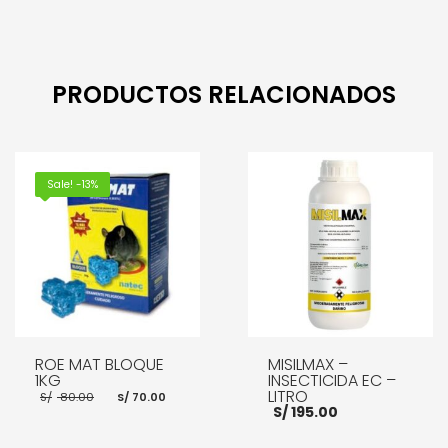
precio
original
actual
era:
es:
S/ 295.00.
LEER MÁS
S/ 170.00.
AÑADIR AL CARRITO
PRODUCTOS RELACIONADOS
Sale! -13%
ROE MAT BLOQUE
MISILMAX –
1KG
INSECTICIDA EC –
El
El
LITRO
S/
80.00
S/
70.00
precio
precio
S/
195.00
original
actual
era:
es: