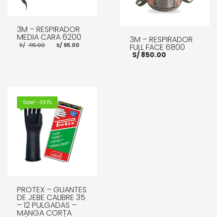
3M – RESPIRADOR
MEDIA CARA 6200
3M – RESPIRADOR
El
El
S/
115.00
S/
95.00
FULL FACE 6800
precio
precio
S/
850.00
original
actual
era:
es:
S/ 115.00.
S/ 95.00.
AÑADIR AL CARRITO
AÑADIR AL CARRITO
Sale! -39.1%
PROTEX – GUANTES
DE JEBE CALIBRE 35
– 12 PULGADAS –
MANGA CORTA