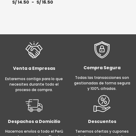
Rango
S/
14.50
-
S/
16.50
de
precios:
Este
desde
S/ 14.50
producto
hasta
tiene
S/ 16.50
SELECCIONAR OPCIONES
múltiples
variantes.
Las
opciones
se
pueden
Compra Segura
Venta a Empresas
elegir
Todas las transacciones son
Estaremos contigo para lo que
en
gestionadas de forma segura
necesites durante todo el
la
y 100% cifradas.
proceso de compra.
página
de
producto
Despachos a Domicilio
Descuentos
Hacemos envíos a todo el Perú
Tenemos ofertas y cupones