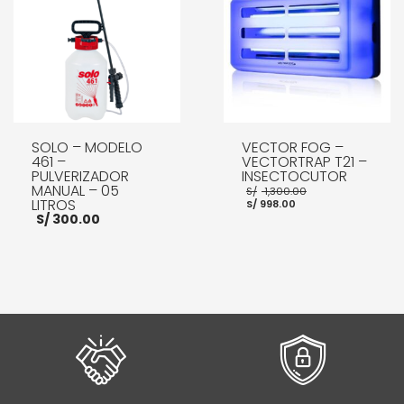
SOLO – MODELO
VECTOR FOG –
461 –
VECTORTRAP T21 –
PULVERIZADOR
INSECTOCUTOR
MANUAL – 05
El
S/
1,300.00
El
precio
LITROS
S/
998.00
precio
original
S/
300.00
actual
era:
es:
S/ 1,300.00.
S/ 998.00.
AÑADIR AL CARRITO
AÑADIR AL CARRITO