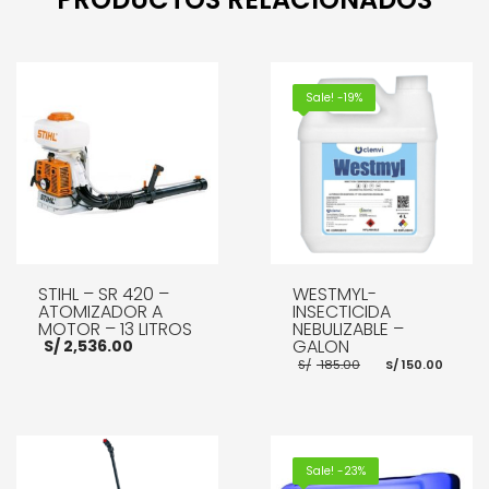
Sale! -19%
STIHL – SR 420 –
WESTMYL-
ATOMIZADOR A
INSECTICIDA
MOTOR – 13 LITROS
NEBULIZABLE –
GALON
S/
2,536.00
El
El
S/
185.00
S/
150.00
precio
prec
original
actu
era:
es:
S/ 185.00.
S/ 15
AÑADIR AL CARRITO
AÑADIR AL CARRITO
Sale! -23%