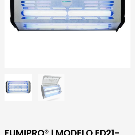
FUMIPRO® ǀ MODELO ED21-