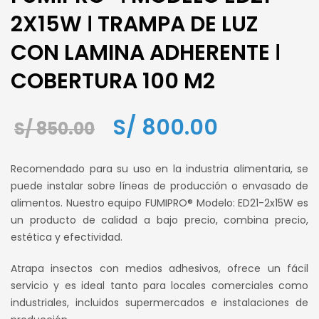
2X15W ǀ TRAMPA DE LUZ
CON LAMINA ADHERENTE ǀ
COBERTURA 100 M2
El
El
S/
800.00
S/
850.00
precio
precio
Recomendado para su uso en la industria alimentaria, se
original
actual
puede instalar sobre líneas de producción o envasado de
alimentos. Nuestro equipo FUMIPRO® Modelo: ED21-2x15W es
era:
es:
un producto de calidad a bajo precio, combina precio,
S/ 850.00.
S/ 800.00.
estética y efectividad.
Atrapa insectos con medios adhesivos, ofrece un fácil
servicio y es ideal tanto para locales comerciales como
industriales, incluidos supermercados e instalaciones de