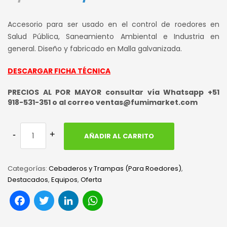
precio
precio
Accesorio para ser usado en el control de roedores en
original
actual
Salud Pública, Saneamiento Ambiental e Industria en
general. Diseño y fabricado en Malla galvanizada.
era:
es:
S/ 50.00.
S/ 38.00.
DESCARGAR FICHA TÉCNICA
PRECIOS AL POR MAYOR consultar vía Whatsapp +51
918-531-351 o al correo ventas@fumimarket.com
AÑADIR AL CARRITO
Categorías:
Cebaderos y Trampas (Para Roedores)
,
Destacados
,
Equipos
,
Oferta
Facebook
Twitter
LinkedIn
WhatsApp