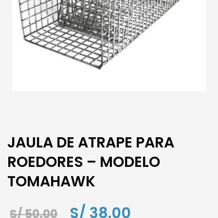
JAULA DE ATRAPE PARA
ROEDORES – MODELO
TOMAHAWK
El
El
S/
38.00
S/
50.00