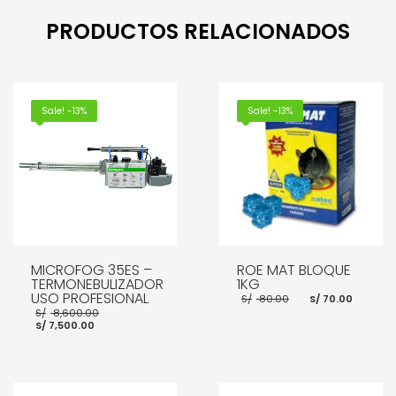
PRODUCTOS RELACIONADOS
Sale! -13%
Sale! -13%
MICROFOG 35ES –
ROE MAT BLOQUE
TERMONEBULIZADOR
1KG
USO PROFESIONAL
El
El
S/
80.00
S/
70.00
precio
preci
El
S/
8,600.00
original
actua
El
precio
S/
7,500.00
era:
es:
precio
original
S/ 80.00.
S/ 70.
actual
era:
es:
S/ 8,600.00.
S/ 7,500.00.
AÑADIR AL CARRITO