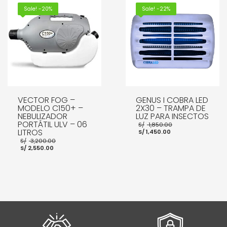
AÑADIR AL CARRITO
Sale! -20%
Sale! -22%
VECTOR FOG –
GENUS I COBRA LED
MODELO C150+ –
2X30 – TRAMPA DE
NEBULIZADOR
LUZ PARA INSECTOS
PORTÁTIL ULV – 06
El
S/
1,850.00
El
precio
LITROS
S/
1,450.00
precio
original
El
S/
3,200.00
actual
era:
El
precio
S/
2,550.00
es:
S/ 1,850.00.
precio
original
S/ 1,450.00.
actual
era:
es:
S/ 3,200.00.
S/ 2,550.00.
AÑADIR AL CARRITO
AÑADIR AL CARRITO