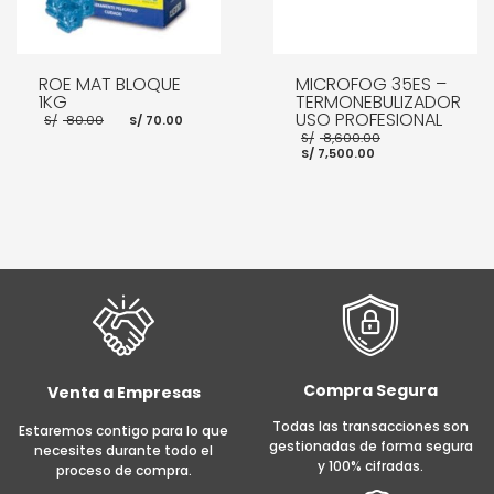
ROE MAT BLOQUE
MICROFOG 35ES –
1KG
TERMONEBULIZADOR
El
El
USO PROFESIONAL
S/
80.00
S/
70.00
precio
precio
El
S/
8,600.00
original
actual
El
precio
S/
7,500.00
era:
es:
precio
original
S/ 80.00.
S/ 70.00.
actual
era:
es:
S/ 8,600.00.
S/ 7,500.00.
AÑADIR AL CARRITO
AÑADIR AL CARRITO
Compra Segura
Venta a Empresas
Todas las transacciones son
Estaremos contigo para lo que
gestionadas de forma segura
necesites durante todo el
y 100% cifradas.
proceso de compra.