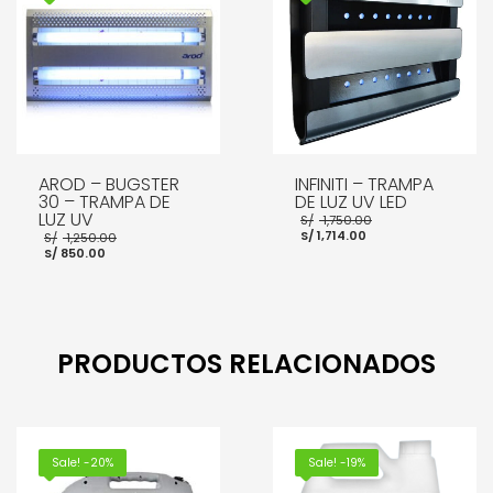
AROD – BUGSTER
INFINITI – TRAMPA
30 – TRAMPA DE
DE LUZ UV LED
LUZ UV
El
S/
1,750.00
El
precio
El
S/
1,714.00
S/
1,250.00
precio
original
El
precio
S/
850.00
actual
era:
precio
original
es:
S/ 1,750.00.
actual
era:
S/ 1,714.00.
es:
S/ 1,250.00.
S/ 850.00.
AÑADIR AL CARRITO
AÑADIR AL CARRITO
PRODUCTOS RELACIONADOS
Sale! -20%
Sale! -19%