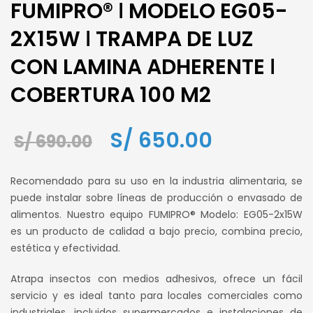
FUMIPRO® ǀ MODELO EG05-
2X15W ǀ TRAMPA DE LUZ
CON LAMINA ADHERENTE ǀ
COBERTURA 100 M2
El
El
S/
650.00
S/
690.00
precio
precio
Recomendado para su uso en la industria alimentaria, se
original
actual
puede instalar sobre líneas de producción o envasado de
alimentos. Nuestro equipo FUMIPRO® Modelo: EG05-2x15W
era:
es:
es un producto de calidad a bajo precio, combina precio,
S/ 690.00.
S/ 650.00.
estética y efectividad.
Atrapa insectos con medios adhesivos, ofrece un fácil
servicio y es ideal tanto para locales comerciales como
industriales, incluidos supermercados e instalaciones de