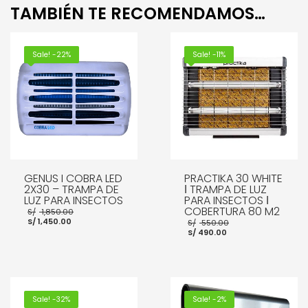
TAMBIÉN TE RECOMENDAMOS…
Sale! -22%
Sale! -11%
GENUS I COBRA LED
PRACTIKA 30 WHITE
2X30 – TRAMPA DE
ǀ TRAMPA DE LUZ
LUZ PARA INSECTOS
PARA INSECTOS ǀ
El
COBERTURA 80 M2
S/
1,850.00
El
precio
El
S/
1,450.00
S/
550.00
precio
original
El
precio
S/
490.00
actual
era:
precio
original
es:
S/ 1,850.00.
actual
era:
S/ 1,450.00.
es:
S/ 550.00.
S/ 490.00.
AÑADIR AL CARRITO
AÑADIR AL CARRITO
Sale! -32%
Sale! -2%