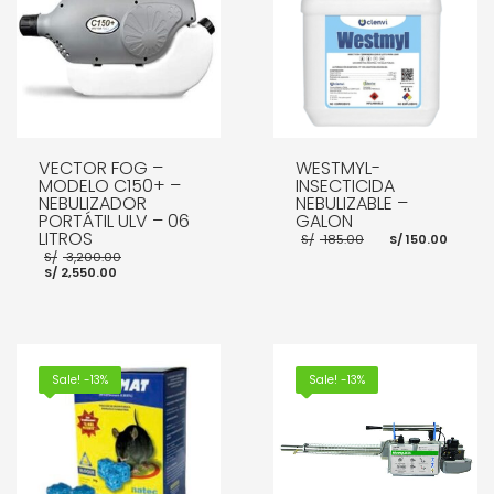
VECTOR FOG –
WESTMYL-
MODELO C150+ –
INSECTICIDA
NEBULIZADOR
NEBULIZABLE –
PORTÁTIL ULV – 06
GALON
LITROS
El
El
S/
185.00
S/
150.00
precio
prec
El
S/
3,200.00
original
actu
El
precio
S/
2,550.00
era:
es:
precio
original
S/ 185.00.
S/ 15
actual
era:
es:
S/ 3,200.00.
S/ 2,550.00.
AÑADIR AL CARRITO
AÑADIR AL CARRITO
Sale! -13%
Sale! -13%