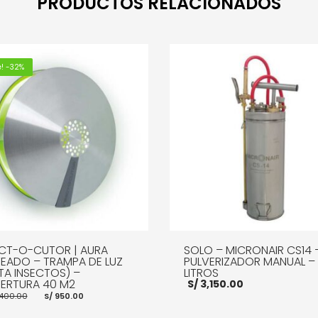
PRODUCTOS RELACIONADOS
e! -32%
ECT-O-CUTOR | AURA
SOLO – MICRONAIR CS14 
TEADO – TRAMPA DE LUZ
PULVERIZADOR MANUAL – 
TA INSECTOS) –
LITROS
ERTURA 40 M2
S/
3,150.00
El
El
,400.00
S/
950.00
precio
precio
original
actual