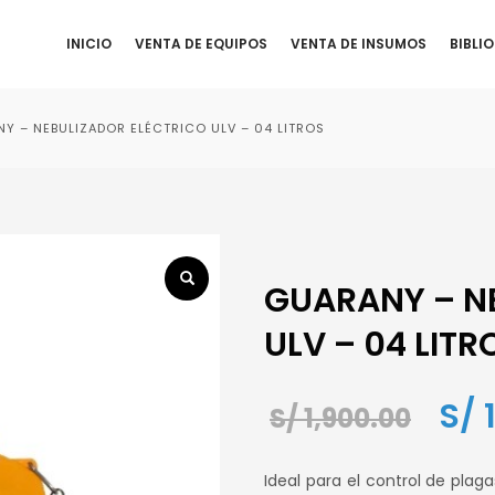
INICIO
VENTA DE EQUIPOS
VENTA DE INSUMOS
BIBLI
Y – NEBULIZADOR ELÉCTRICO ULV – 04 LITROS
GUARANY – N
ULV – 04 LITR
El
S/
1
S/
1,900.00
prec
Ideal para el control de plag