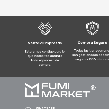
S/ 3,100.00.
S/ 2,990.00.
AÑADIR AL CARRITO
MORE INFO
AÑADI
Compra Segura
Venta a Empresas
Todas las transaccion
Estaremos contigo para lo
son gestionadas de fo
que necesites durante
segura y 100% cifradas
todo el proceso de
compra.
WHATSAPP