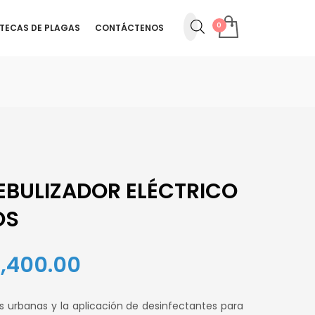
OTECAS DE PLAGAS
CONTÁCTENOS
EBULIZADOR ELÉCTRICO
OS
El
,400.00
io
precio
as urbanas y la aplicación de desinfectantes para