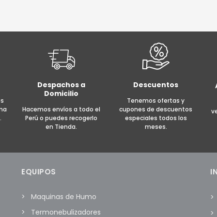
era:
es:
S/ 1,400.00.
S/ 950.00.
AÑADIR AL CARRITO
MOR
R AL CARRITO
MORE INFO
Despachos a
Descuentos
Domicilio
es
Tenemos ofertas y
rma
Hacemos envíos a todo el
cupones de descuentos
v
.
Perú o puedes recogerlo
especiales todos los
en Tienda.
meses.
EQUIPOS
I
Maquinas de Humo
Termonebulizadores