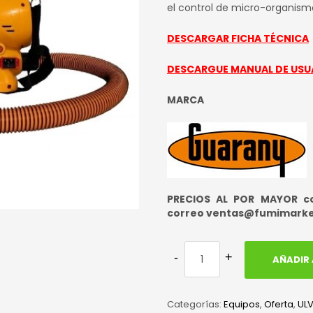
orig
el control de micro-organism
era:
DESCARGAR FICHA TÉCNICA
S/ 1,
DESCARGUE MANUAL DE USU
MARCA
PRECIOS AL POR MAYOR con
correo ventas@fumimark
AÑADIR 
Categorías:
Equipos
,
Oferta
,
ULV