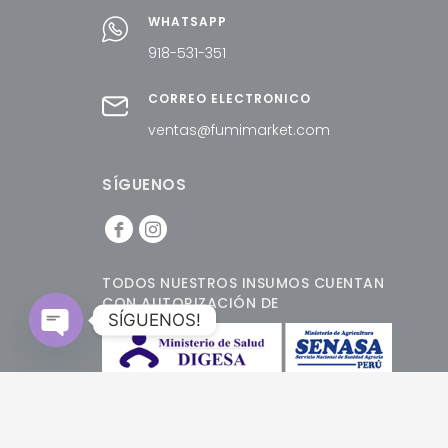
WHATSAPP
918-531-351
CORREO ELECTRÓNICO
ventas@fumimarket.com
SÍGUENOS
TODOS NUESTROS INSUMOS CUENTAN
CON AUTORIZACIÓN DE
SÍGUENOS!
Open
chaty
@2022
F