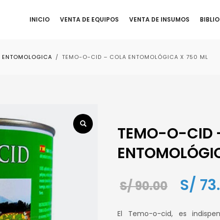
INICIO
VENTA DE EQUIPOS
VENTA DE INSUMOS
BIBLI
 ENTOMOLOGICA
TEMO-O-CID – COLA ENTOMOLÓGICA X 750 ML
TEMO-O-CID 
ENTOMOLÓGIC
El
S/
73
S/
90.00
precio
El Temo-o-cid, es indispe