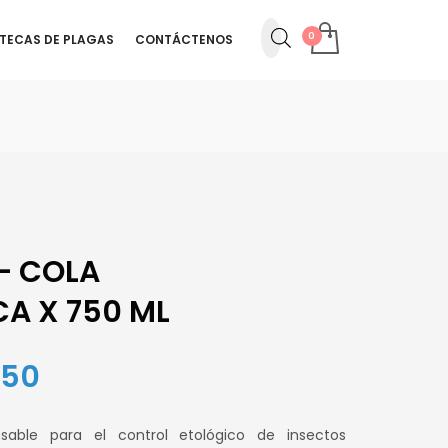
OTECAS DE PLAGAS
CONTÁCTENOS
– COLA
A X 750 ML
El
.50
precio
nsable para el control etológico de insectos