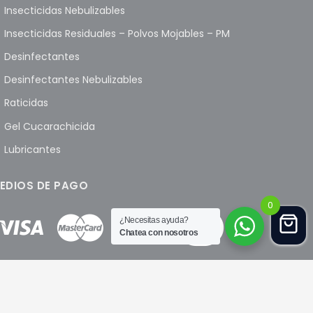
Insecticidas Nebulizables
Insecticidas Residuales – Polvos Mojables – PM
Desinfectantes
Desinfectantes Nebulizables
Raticidas
Gel Cucarachicida
Lubricantes
EDIOS DE PAGO
0
¿Necesitas ayuda?
Chatea con nosotros
peru.com