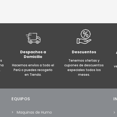
precio
precio
precio
precio
original
actual
original
actual
era:
es:
era:
es:
S/ 1,675.00.
S/ 1,000.00.
S/ 40.00.
S/ 38.0
R AL CARRITO
MORE INFO
AÑADIR AL CARRITO
MOR
Despachos a
Descuentos
Domicilio
es
Tenemos ofertas y
rma
Hacemos envíos a todo el
cupones de descuentos
v
.
Perú o puedes recogerlo
especiales todos los
en Tienda.
meses.
EQUIPOS
I
Maquinas de Humo