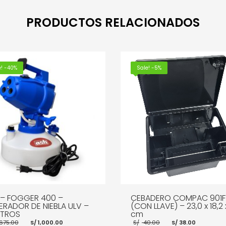
PRODUCTOS RELACIONADOS
e! -40%
Sale! -5%
 – FOGGER 400 –
CEBADERO COMPAC 901F
RADOR DE NIEBLA ULV –
(CON LLAVE) – 23,0 x 18,2 
ITROS
cm
El
El
El
El
,675.00
S/
1,000.00
S/
40.00
S/
38.00