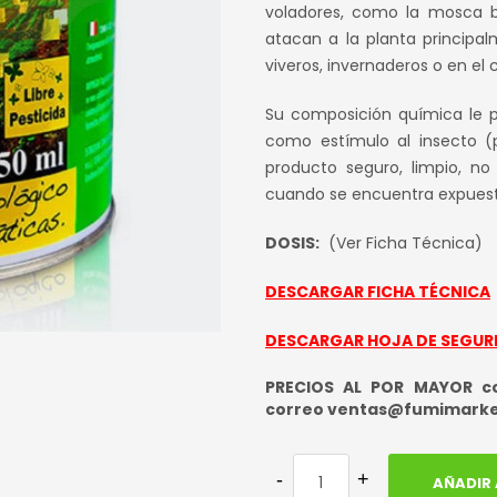
origina
voladores, como la mosca bla
atacan a la planta principa
era:
viveros, invernaderos o en el
S/ 90.0
Su composición química le p
como estímulo al insecto (p
producto seguro, limpio, n
cuando se encuentra expuest
DOSIS:
(Ver Ficha Técnica)
DESCARGAR FICHA TÉCNICA
DESCARGAR HOJA DE SEGUR
PRECIOS AL POR MAYOR con
correo ventas@fumimark
AÑADIR 