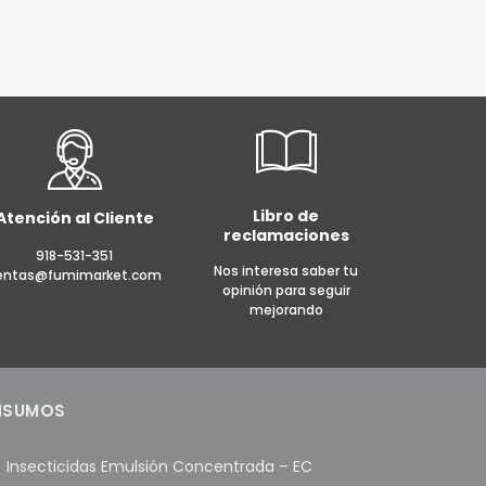
0.
E INFO
AÑADIR AL CARRITO
MORE INFO
Libro de
Atención al Cliente
reclamaciones
918-531-351
Nos interesa saber tu
entas@fumimarket.com
opinión para seguir
mejorando
NSUMOS
Insecticidas Emulsión Concentrada – EC