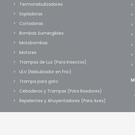
Termonebulizadores
Sopladoras
Cortadoras
Bombas Sumergibles
Motobombas
Motores
Trampas de Luz (Para Insectos)
ULV (Nebulizador en Frio)
M
Trampa para gato
Cebaderos y Trampas (Para Roedores)
Repelentes y Ahuyentadores (Para Aves)
UMI MARKET
- Todos los derechos reservados. Diseñado por
www.tanda