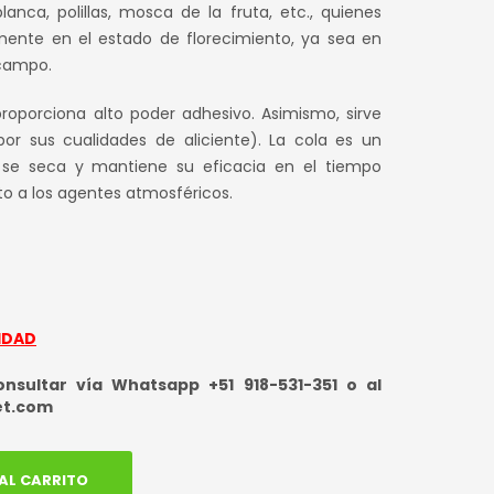
l
actual
nca, polillas, mosca de la fruta, etc., quienes
lmente en el estado de florecimiento, ya sea en
es:
 campo.
0.
S/ 73.50.
roporciona alto poder adhesivo. Asimismo, sirve
or sus cualidades de aliciente). La cola es un
o se seca y mantiene su eficacia en el tiempo
o a los agentes atmosféricos.
IDAD
sultar vía Whatsapp +51 918-531-351 o al
et.com
AL CARRITO