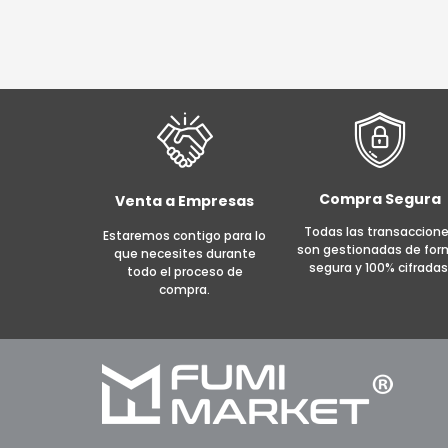
original
actual
era:
es:
S/ 105.00.
S/ 90.00.
AÑADIR AL CARRITO
MORE INFO
AÑADI
Compra Segura
Venta a Empresas
Todas las transaccion
Estaremos contigo para lo
son gestionadas de fo
que necesites durante
segura y 100% cifradas
todo el proceso de
compra.