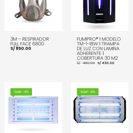
3M – RESPIRADOR
FUMIPRO® ǀ MODELO
FULL FACE 6800
TM-1-18W ǀ TRAMPA
DE LUZ CON LAMINA
S/
850.00
ADHERENTE ǀ
COBERTURA 30 M2
El
El
S/
480.00
S/
430.00
precio
precio
original
actual
era:
es:
AÑADIR AL CARRITO
S/ 480.00.
S/ 430.0
AÑADIR AL CARRITO
Sale! -6%
Sale! -6%