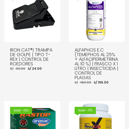
IRON CAT®| TRAMPA
ALFAPHOS E.C
DE GOLPE | TIPO T-
(TEMEPHOS AL 25%
REX | CONTROL DE
+ ALFACIPERMETRINA
ROEDORES
AL 10 %) | FRASCO X 1
El
El
LITRO | INSECTICIDA |
S/
30.00
S/
24.00
precio
precio
CONTROL DE
original
actual
PLAGAS
era:
es:
El
El
S/
180.00
S/
155.00
S/ 30.00.
S/ 24.00.
precio
precio
original
actual
era:
es:
AÑADIR AL CARRITO
S/ 180.00.
S/ 155.00.
AÑADIR AL CARRITO
Sale! -10%
Sale! -17%