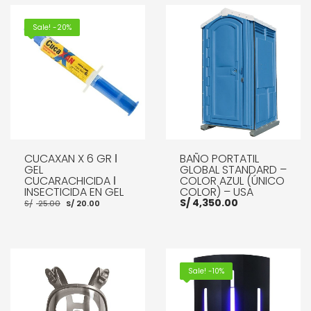
Sale! -20%
CUCAXAN X 6 GR ǀ
BAÑO PORTATIL
GEL
GLOBAL STANDARD –
CUCARACHICIDA ǀ
COLOR AZUL (ÚNICO
INSECTICIDA EN GEL
COLOR) – USA
El
El
S/
4,350.00
S/
25.00
S/
20.00
precio
precio
original
actual
era:
es:
S/ 25.00.
S/ 20.00.
AÑADIR AL CARRITO
AÑADIR AL CARRITO
Sale! -10%