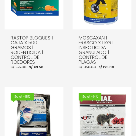
RASTOP BLOQUES ǀ
MOSCAXAN ǀ
CAJA X 500
FRASCO X 1 KG ǀ
GRAMOS ǀ
INSECTICIDA
RODENTICIDA ǀ
GRANULADO ǀ
CONTROL DE
CONTROL DE
ROEDORES
PLAGAS
El
El
El
El
S/
55.00
S/
49.50
S/
150.00
S/
125.00
precio
precio
precio
precio
original
actual
original
actual
era:
es:
era:
es:
S/ 55.00.
S/ 49.50.
S/ 150.00.
S/ 125.00.
AÑADIR AL CARRITO
AÑADIR AL CARRITO
Sale! -18%
Sale! -14%