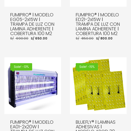
FUMIPRO® ǀ MODELO
FUMIPRO® ǀ MODELO
EG05-2x15W ǀ
ED21-2x15W ǀ
TRAMPA DE LUZ CON
TRAMPA DE LUZ CON
LAMINA ADHERENTE ǀ
LAMINA ADHERENTE ǀ
COBERTURA 100 M2
COBERTURA 100 M2
El
El
El
El
S/
690.00
S/
650.00
S/
850.00
S/
800.00
precio
precio
precio
precio
original
actual
original
actual
era:
es:
era:
es:
S/ 690.00.
S/ 650.00.
S/ 850.00.
S/ 800.0
AÑADIR AL CARRITO
AÑADIR AL CARRITO
Sale! -13%
Sale! -15%
FUMIPRO® ǀ MODELO
BLUEFLY® ǀ LAMINAS
EA01-2x20W ǀ
ADHESIVAS ǀ