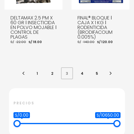
DELTAMAX 2.5 PM X
FINAL® BLOQUE ǀ
60 GR ǀ INSECTICIDA
CAJA X 1 KG ǀ
EN POLVO MOJABLE ǀ
RODENTICIDA
CONTROL DE
(BRODIFACOUM
PLAGAS
0.005%)
El
El
El
El
S/
22.00
S/
18.00
S/
140.00
S/
120.00
precio
precio
precio
precio
original
actual
original
actual
era:
es:
era:
es:
S/ 22.00.
S/ 18.00.
S/ 140.00.
S/ 120.00.
AÑADIR AL CARRITO
AÑADIR AL CARRITO
1
2
4
5
3
PRECIOS
S/0.00
S/10650.00