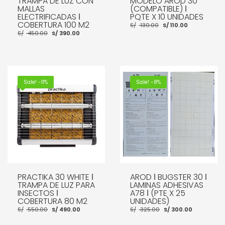
TRAMPA DE LUZ CON
MODELO AROD 30
MALLAS
(COMPATIBLE) ǀ
ELECTRIFICADAS ǀ
PQTE X 10 UNIDADES
COBERTURA 100 M2
El
El
S/
130.00
S/
110.00
precio
precio
El
El
S/
450.00
S/
390.00
original
actual
precio
precio
era:
es:
original
actual
S/ 130.00.
S/ 110.00.
era:
es:
S/ 450.00.
S/ 390.00.
AÑADIR AL CARRITO
AÑADIR AL CARRITO
Sale! -11%
Sale! -8%
PRACTIKA 30 WHITE ǀ
AROD ǀ BUGSTER 30 ǀ
TRAMPA DE LUZ PARA
LAMINAS ADHESIVAS
INSECTOS ǀ
A78 ǀ (PTE X 25
COBERTURA 80 M2
UNIDADES)
El
El
El
El
S/
550.00
S/
490.00
S/
325.00
S/
300.00
precio
precio
precio
precio
original
actual
original
actual