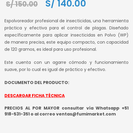
El
El
S/
140.00
S/
150.00
precio
precio
Espolvoreador profesional de insecticidas, una herramienta
original
actual
práctica y efectiva para el control de plagas. Diseñado
específicamente para aplicar insecticidas en Polvo (WP)
era:
es:
de manera precisa, este equipo compacto, con capacidad
S/ 150.00.
S/ 140.00.
de 120 gramos, es ideal para uso profesional.
Este cuenta con un agarre cómodo y funcionamiento
suave, por lo cual es igual de práctico y efectivo.
DOCUMENTO DEL PRODUCTO:
DESCARGAR FICHA TÉCNICA
PRECIOS AL POR MAYOR consultar vía Whatsapp +51
918-531-351 o al correo ventas@fumimarket.com