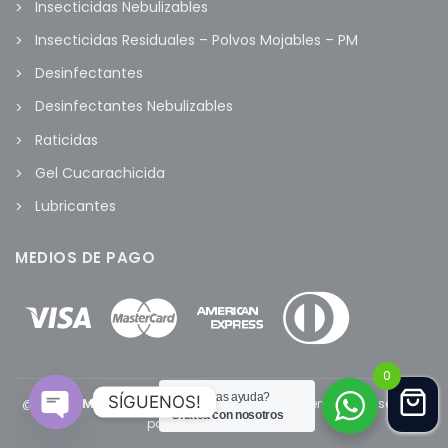
Insecticidas Nebulizables
Insecticidas Residuales – Polvos Mojables – PM
Desinfectantes
Desinfectantes Nebulizables
Raticidas
Gel Cucarachicida
Lubricantes
MEDIOS DE PAGO
0
¿Necesitas ayuda?
SÍGUENOS!
@2022
FUMI MARKET
- Todos los derechos reservados. Diseñado
Chatea con nosotros
por
www.tandaperu.com
Open