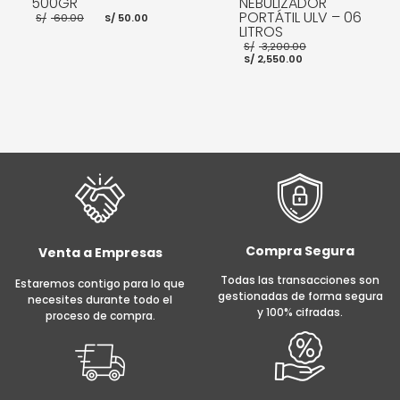
500GR
NEBULIZADOR
El
El
PORTÁTIL ULV – 06
S/
60.00
S/
50.00
precio
precio
LITROS
original
actual
El
S/
3,200.00
era:
es:
El
precio
S/
2,550.00
S/ 60.00.
S/ 50.00.
precio
original
actual
era:
es:
S/ 3,200.00.
AÑADIR AL CARRITO
S/ 2,550.00.
AÑADIR AL CARRITO
Compra Segura
Venta a Empresas
Todas las transacciones son
Estaremos contigo para lo que
gestionadas de forma segura
necesites durante todo el
y 100% cifradas.
proceso de compra.