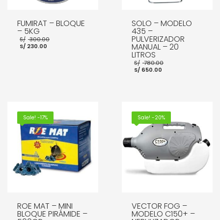
FUMIRAT – BLOQUE
SOLO – MODELO
– 5KG
435 –
El
PULVERIZADOR
S/
300.00
El
precio
MANUAL – 20
S/
230.00
precio
original
LITROS
actual
era:
El
S/
780.00
es:
S/ 300.00.
El
precio
S/
650.00
S/ 230.00.
precio
original
actual
era:
es:
S/ 780.00.
AÑADIR AL CARRITO
S/ 650.00.
AÑADIR AL CARRITO
Sale! -17%
Sale! -20%
ROE MAT – MINI
VECTOR FOG –
BLOQUE PIRÁMIDE –
MODELO C150+ –